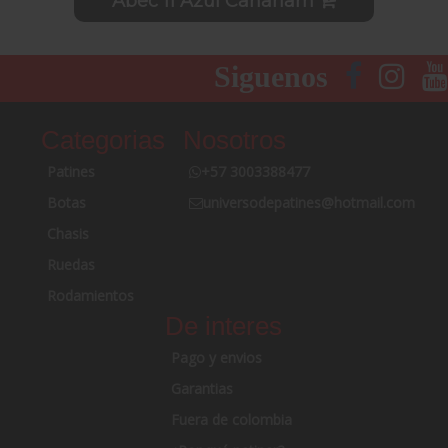
Abec 11 Azul Canariam
Siguenos
Categorias
Nosotros
Patines
+57 3003388477
Botas
universodepatines@hotmail.com
Chasis
Ruedas
Rodamientos
De interes
Pago y envios
Garantias
Fuera de colombia