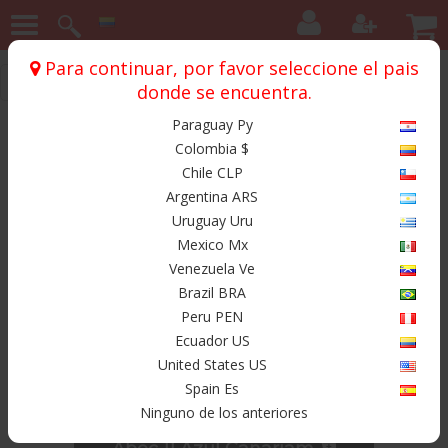
Para continuar, por favor seleccione el pais
Inicio
Rodamientos
Canariam
Abec 11 Azul
donde se encuentra.
Paraguay Py
Productos
Colombia $
Chile CLP
Argentina ARS
Uruguay Uru
Mexico Mx
Venezuela Ve
Brazil BRA
Peru PEN
Ecuador US
United States US
$ 49.998
Spain Es
Ninguno de los anteriores