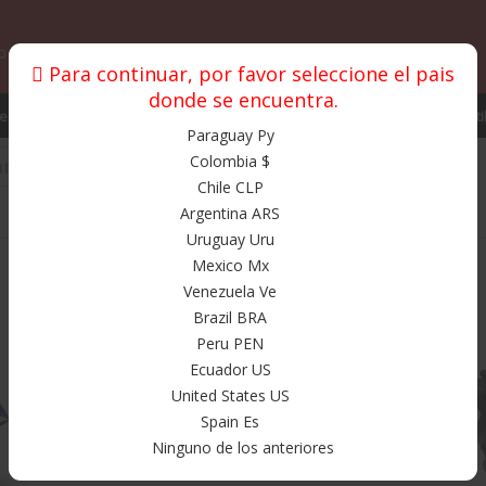
o y envios
Garantias
Fuera de colombia
Para continuar, por favor seleccione el pais
donde se encuentra.
stos y Accesorios
Proteccion
Promociones
Bolsos
Texti
Paraguay Py
Colombia $
am
Canariam B3-30
Chile CLP
Argentina ARS
Productos
Uruguay Uru
Mexico Mx
Venezuela Ve
Brazil BRA
Peru PEN
Ecuador US
United States US
Spain Es
Ninguno de los anteriores