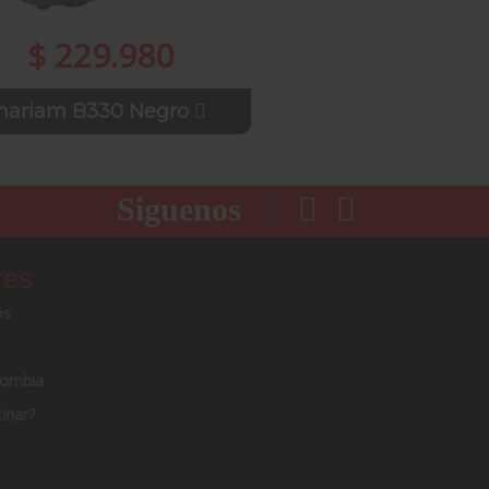
$ 229.980
nariam B330 Negro
Siguenos
res
os
lombia
inar?