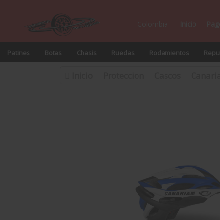
Colombia
Inicio
Pag
Patines
Botas
Chasis
Ruedas
Rodamientos
Repue
Inicio
Proteccion
Cascos
Canari