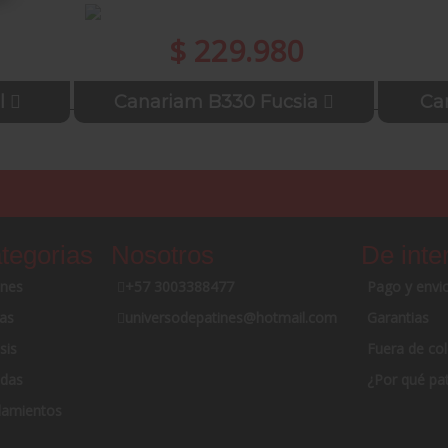
$ 229.980
l
Canariam B330 Fucsia
Ca
tegorias
Nosotros
De inte
ines
+57 3003388477
Pago y envi
as
universodepatines@hotmail.com
Garantias
sis
Fuera de co
das
¿Por qué pat
amientos