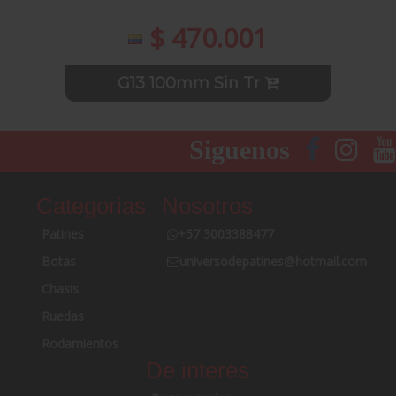
$ 470.001
G13 100mm Sin Tr
Siguenos
Categorias
Nosotros
Patines
+57 3003388477
Botas
universodepatines@hotmail.com
Chasis
Ruedas
Rodamientos
De interes