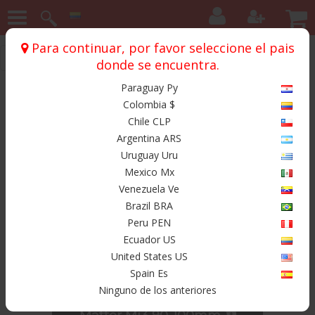
Para continuar, por favor seleccione el pais
Inicio
Ruedas
Matter
Matter Mi3
donde se encuentra.
Paraguay Py
Productos
Colombia $
Chile CLP
Argentina ARS
Uruguay Uru
Mexico Mx
Venezuela Ve
Brazil BRA
Peru PEN
Ecuador US
United States US
$ 300.000
Spain Es
Ninguno de los anteriores