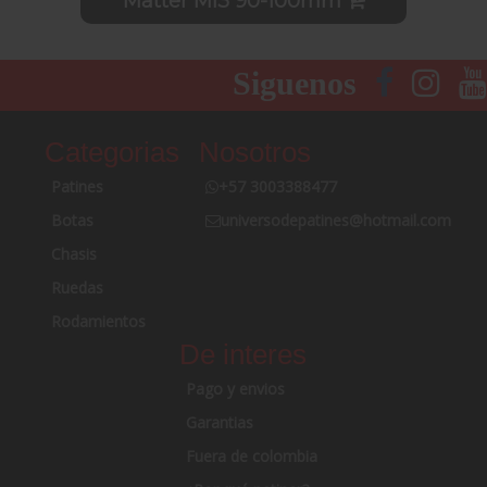
Matter Mi3 90-100mm
Siguenos
Categorias
Nosotros
Patines
+57 3003388477
Botas
universodepatines@hotmail.com
Chasis
Ruedas
Rodamientos
De interes
Pago y envios
Garantias
Fuera de colombia