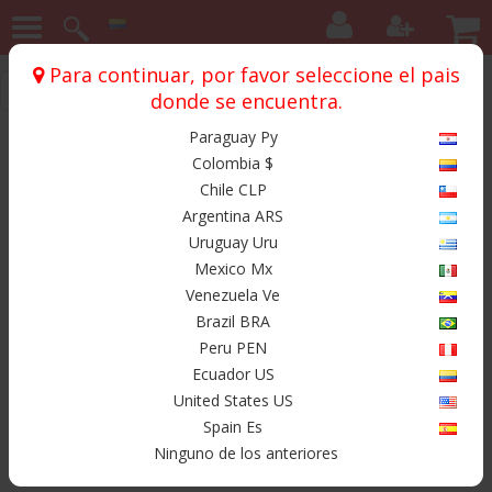
Para continuar, por favor seleccione el pais
Inicio
Chasis
Canariam
donde se encuentra.
Paraguay Py
Productos
Colombia $
Chile CLP
Argentina ARS
Uruguay Uru
Mexico Mx
$ 189.900
Venezuela Ve
Brazil BRA
Peru PEN
B. Black Force 9.75
Ecuador US
United States US
Spain Es
Ninguno de los anteriores